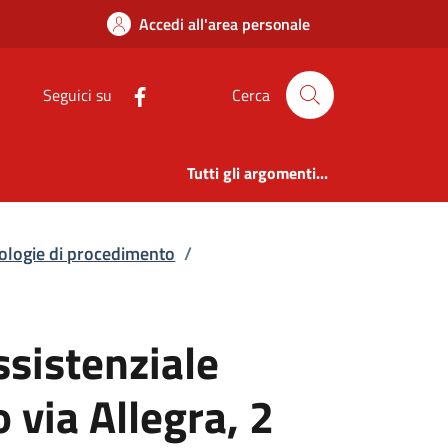
sistenziale Lorenzo 
Accedi all'area personale
Seguici su
Cerca
Tutti gli argomenti...
pologie di procedimento
/
ssistenziale
 via Allegra, 2