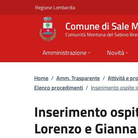
Inserimento ospite i
Vai al contenuto principale
(apre in un'altra scheda).
Regione Lombardia
Comune di Sale 
Comunità Montana del Sebino Bre
Amministrazione
Novità
Home
/
Amm. Trasparente
/
Attività e p
Elenco procedimenti
/
Inserimento ospite i
Inserimento ospit
Lorenzo e Gianna 