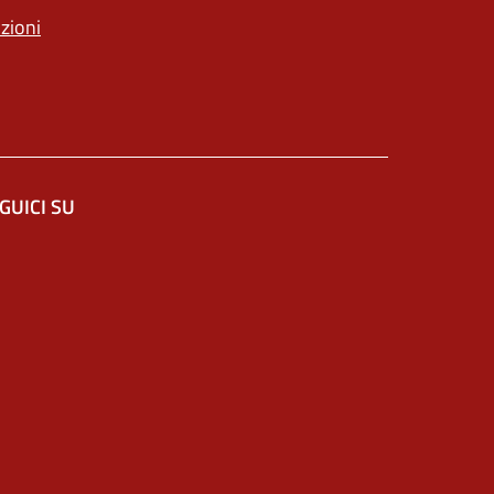
nzioni
GUICI SU
 in un'altra scheda).