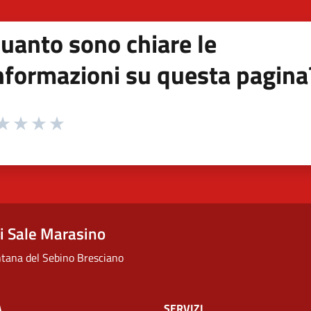
uanto sono chiare le
nformazioni su questa pagina
 da 1 a 5 stelle la pagina
ta 1 stelle su 5
aluta 2 stelle su 5
Valuta 3 stelle su 5
Valuta 4 stelle su 5
Valuta 5 stelle su 5
 Sale Marasino
ana del Sebino Bresciano
À
SERVIZI