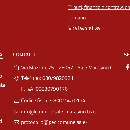
Tributi, finanze e contravve
Turismo
Vita lavorativa
e
CONTATTI
SE
(apre
Via Mazzini, 75 - 25057 - Sale Marasino (BS)
lo
Telefono: 030/9820921
nte
P. IVA: 00830790176
Codice fiscale: 80015470174
info@comune.sale-marasino.bs.it
i
di
protocollo@pec.comune.sale-