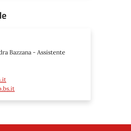
le
dra Bazzana - Assistente
.it
.bs.it