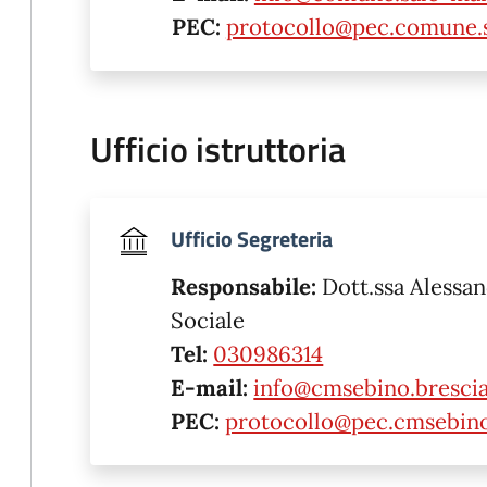
PEC:
protocollo@pec.comune.s
Ufficio istruttoria
Ufficio Segreteria
Responsabile:
Dott.ssa Alessan
Sociale
Tel:
030986314
E-mail:
info@cmsebino.brescia
PEC:
protocollo@pec.cmsebino