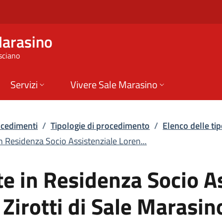
n Residenza Socio As
Marasino
sciano
Servizi
Vivere Sale Marasino
rocedimenti
/
Tipologie di procedimento
/
Elenco delle ti
n Residenza Socio Assistenziale Loren...
e in Residenza Socio A
Zirotti di Sale Marasino