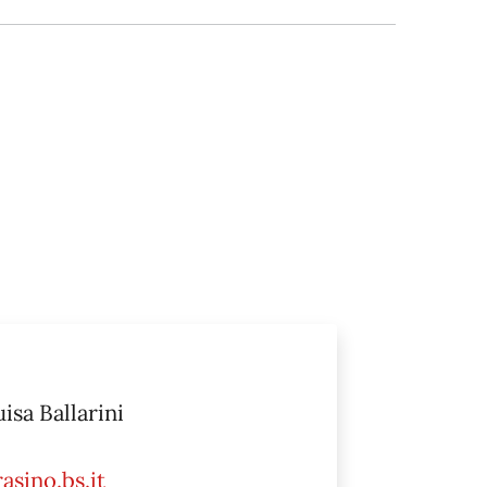
uisa Ballarini
sino.bs.it