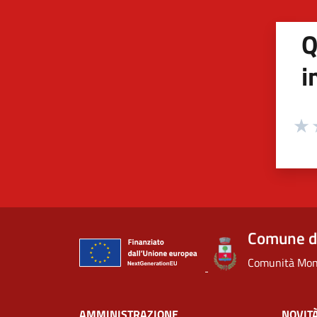
Q
i
Valuta
Valu
V
Comune di
Comunità Mont
AMMINISTRAZIONE
NOVIT