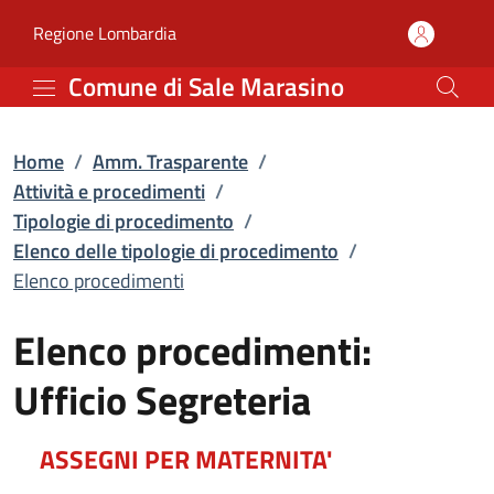
Elenco procedimenti | El
Vai al contenuto principale
(apre in un'altra scheda).
Regione Lombardia
Comune di Sale Marasino
Home
/
Amm. Trasparente
/
Attività e procedimenti
/
Tipologie di procedimento
/
Elenco delle tipologie di procedimento
/
Elenco procedimenti
Elenco procedimenti:
Ufficio Segreteria
ASSEGNI PER MATERNITA'