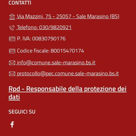
CONTATTI
(apre i
Via Mazzini, 75 - 25057 - Sale Marasino (BS)
Telefono: 030/9820921
P. IVA: 00830790176
Codice fiscale: 80015470174
info@comune.sale-marasino.bs.it
protocollo@pec.comune.sale-marasino.bs.it
Rpd - Responsabile della protezione dei
dati
SEGUICI SU