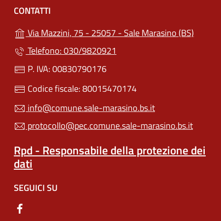
CONTATTI
(apre i
Via Mazzini, 75 - 25057 - Sale Marasino (BS)
Telefono: 030/9820921
P. IVA: 00830790176
Codice fiscale: 80015470174
info@comune.sale-marasino.bs.it
protocollo@pec.comune.sale-marasino.bs.it
Rpd - Responsabile della protezione dei
dati
SEGUICI SU