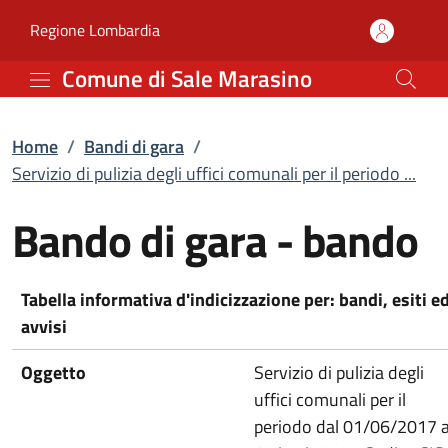
Servizio di pulizia degl
Vai al contenuto principale
(apre in un'altra scheda).
Regione Lombardia
Comune di Sale Marasino
Home
/
Bandi di gara
/
Servizio di pulizia degli uffici comunali per il periodo ...
Bando di gara - bando
Tabella informativa d'indicizzazione per: bandi, esiti e
avvisi
Oggetto
Servizio di pulizia degli
uffici comunali per il
periodo dal 01/06/2017 a