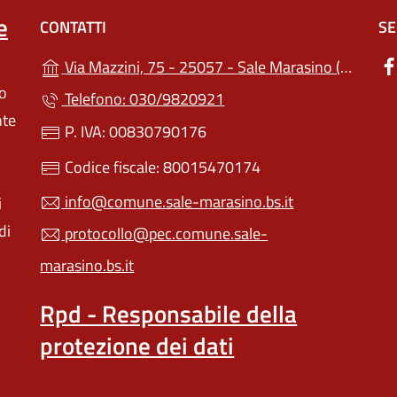
e
CONTATTI
SE
(apre
Via Mazzini, 75 - 25057 - Sale Marasino (BS)
lo
Telefono: 030/9820921
nte
P. IVA: 00830790176
Codice fiscale: 80015470174
info@comune.sale-marasino.bs.it
i
di
protocollo@pec.comune.sale-
marasino.bs.it
Rpd - Responsabile della
protezione dei dati
a