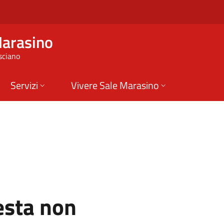
asino
Marasino
sciano
Servizi
Vivere Sale Marasino
esta non