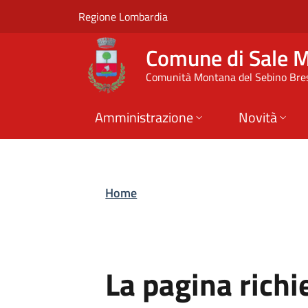
Comune di Sale Mar
Vai al contenuto principale
(apre in un'altra scheda).
Regione Lombardia
Comune di Sale 
Comunità Montana del Sebino Bre
Amministrazione
Novità
Home
La pagina richi