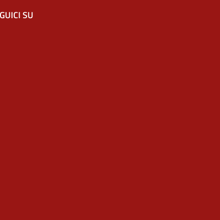
GUICI SU
 in un'altra scheda).