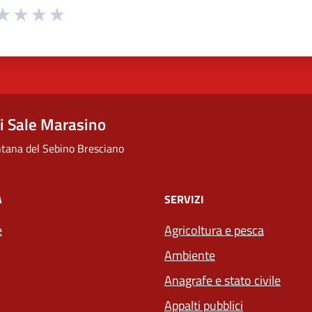
 da 1 a 5 stelle la pagina
ta 1 stelle su 5
aluta 2 stelle su 5
Valuta 3 stelle su 5
Valuta 4 stelle su 5
Valuta 5 stelle su 5
 Sale Marasino
ana del Sebino Bresciano
À
SERVIZI
e
Agricoltura e pesca
Ambiente
Anagrafe e stato civile
Appalti pubblici