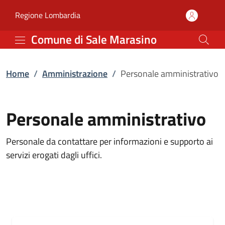
Personale amministrati
Vai al contenuto principale
(apre in un'altra scheda).
Regione Lombardia
Comune di Sale Marasino
Home
/
Amministrazione
/
Personale amministrativo
Personale amministrativo
Personale da contattare per informazioni e supporto ai
servizi erogati dagli uffici.