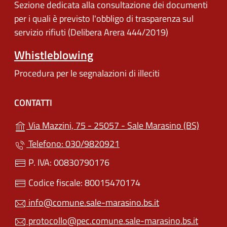
Sezione dedicata alla consultazione dei documenti
per i quali è previsto l'obbligo di trasparenza sul
servizio rifiuti (Delibera Arera 444/2019)
Whistleblowing
Procedura per le segnalazioni di illeciti
CONTATTI
(apre i
Via Mazzini, 75 - 25057 - Sale Marasino (BS)
Telefono: 030/9820921
P. IVA: 00830790176
Codice fiscale: 80015470174
info@comune.sale-marasino.bs.it
protocollo@pec.comune.sale-marasino.bs.it