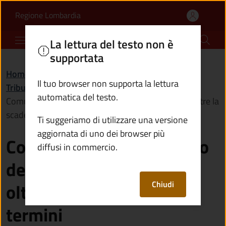
Comunicare il versamento
Vai al contenuto principale
(apre in un'altra scheda).
Regione Lombardia
Comune di Sale Marasino
La lettura del testo non è
supportata
Home
/
Servizi
/
Il tuo browser non supporta la lettura
Tributi, finanze e contravvenzioni
/
automatica del testo.
Comunicare il versamento della tassa rifiuti (Tari) oltre la
scadenza dei termini
Ti suggeriamo di utilizzare una versione
aggiornata di uno dei browser più
Comunicare il versamento
diffusi in commercio.
della tassa rifiuti (Tari)
Chiudi
oltre la scadenza dei
termini