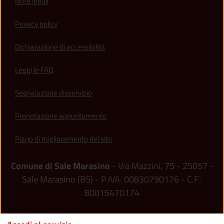
Note legali
Privacy policy
(apre in un'altra scheda).
Dichiarazione di accessibilità
Leggi le FAQ
Segnalazione disservizio
Prenotazione appuntamento
Piano di miglioramento del sito
Comune di Sale Marasino
- Via Mazzini, 75 - 25057 -
Sale Marasino (BS) - P.IVA: 00830790176 - C.F.:
80015470174