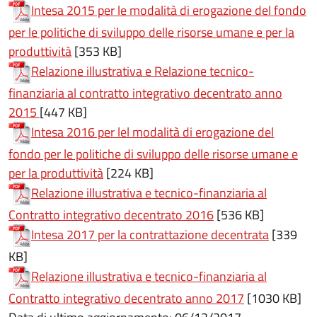
Intesa 2015 per le modalità di erogazione del fondo
per le politiche di sviluppo delle risorse umane e per la
(apre in un'altra scheda).
produttività
[353 KB]
Relazione illustrativa e Relazione tecnico-
finanziaria al contratto integrativo decentrato anno
(apre in un'altra scheda).
2015
[447 KB]
Intesa 2016 per lel modalità di erogazione del
fondo per le politiche di sviluppo delle risorse umane e
(apre in un'altra scheda).
per la produttività
[224 KB]
Relazione illustrativa e tecnico-finanziaria al
(apre in un'altra sc
Contratto integrativo decentrato 2016
[536 KB]
(apre in 
Intesa 2017 per la contrattazione decentrata
[339
KB]
Relazione illustrativa e tecnico-finanziaria al
(apre in un'al
Contratto integrativo decentrato anno 2017
[1030 KB]