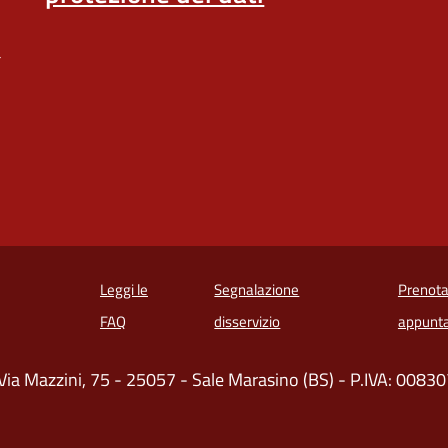
a
Leggi le
Segnalazione
Prenota
 in un'altra scheda).
FAQ
disservizio
appunt
Via Mazzini, 75 - 25057 - Sale Marasino (BS) - P.IVA: 008