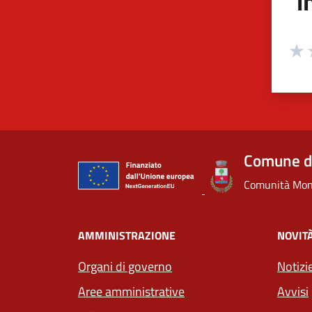
i
Valuta
Valu
V
Comune di
Comunità Mont
AMMINISTRAZIONE
NOVIT
Organi di governo
Notizi
Aree amministrative
Avvisi