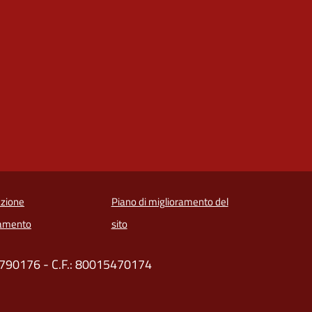
zione
Piano di miglioramento del
amento
sito
30790176 - C.F.: 80015470174