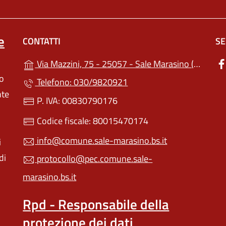
e
CONTATTI
SE
(apre
Via Mazzini, 75 - 25057 - Sale Marasino (BS)
lo
Telefono: 030/9820921
nte
P. IVA: 00830790176
Codice fiscale: 80015470174
info@comune.sale-marasino.bs.it
i
di
protocollo@pec.comune.sale-
marasino.bs.it
Rpd - Responsabile della
protezione dei dati