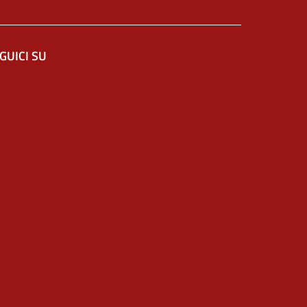
GUICI SU
 in un'altra scheda).