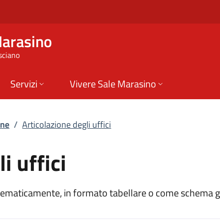
 uffici | Organizzaz
Marasino
sciano
Servizi
Vivere Sale Marasino
one
/
Articolazione degli uffici
i uffici
ematicamente, in formato tabellare o come schema g