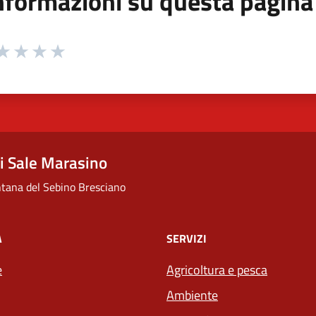
nformazioni su questa pagina
 da 1 a 5 stelle la pagina
ta 1 stelle su 5
aluta 2 stelle su 5
Valuta 3 stelle su 5
Valuta 4 stelle su 5
Valuta 5 stelle su 5
 Sale Marasino
ana del Sebino Bresciano
À
SERVIZI
e
Agricoltura e pesca
Ambiente