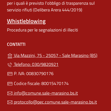
per i quali è previsto l'obbligo di trasparenza sul
servizio rifiuti (Delibera Arera 444/2019)
Whistleblowing
Procedura per le segnalazioni di illeciti
CONTATTI
(apre i
Via Mazzini, 75 - 25057 - Sale Marasino (BS)
Telefono: 030/9820921
P. IVA: 00830790176
Codice fiscale: 80015470174
info@comune.sale-marasino.bs.it
protocollo@pec.comune.sale-marasino.bs.it