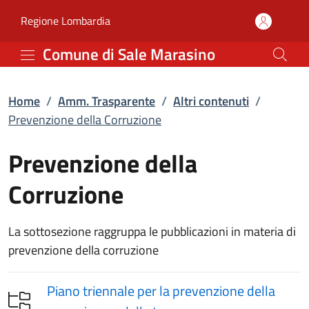
Prevenzione della Corru
Vai al contenuto principale
(apre in un'altra scheda).
Regione Lombardia
Comune di Sale Marasino
Home
/
Amm. Trasparente
/
Altri contenuti
/
Prevenzione della Corruzione
Prevenzione della
Corruzione
La sottosezione raggruppa le pubblicazioni in materia di
prevenzione della corruzione
Piano triennale per la prevenzione della